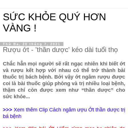
SỨC KHỎE QUÝ HƠN
VÀNG !
Thứ Ba, 20 tháng 7, 2021
Rượu ớt - 'thần dược' kéo dài tuổi thọ
Chắc hẳn mọi người sẽ rất ngạc nhiên khi biết ớt
và rượu kết hợp với nhau có thể trở thành bài
thuốc trị bách bệnh. Bởi vậy ớt ngâm rượu được
coi là bài thuốc giúp phòng và trị nhiều loại bệnh,
thậm chí còn được xem như “thần dược” cho
sức khỏe...
>>>
Xem thêm Clip Cách ngâm ượu Ớt thần dược trị
bá bệnh