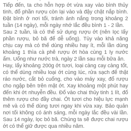
Tiếp đến, ta cho hỗn hợp ớt vừa xay vào bình thủy
tinh, đổ phần rượu còn lại vào và đậy chặt nắp bình.
Đặt bình ở nơi tối, tránh ánh nắng trong khoảng 2
tuần (14 ngày), mỗi ngày nhớ lắc đều bình 1 - 2 lần.
Sau 2 tuần, là có thể sử dụng rượu ớt (nên lọc lấy
phần rượu, bỏ bã để dễ uống). Tùy vào khả năng
chịu cay mà có thể dùng nhiều hay ít, mỗi lần dùng
khoảng 1 thìa cà phê rượu ớt hòa cùng 1 ly nước
ấm. Uống như nước trà, ngày 2 lần sau mỗi bữa ăn.
Hay, lấy khoảng 200g ớt tươi, loại càng cay càng tốt,
có thể dùng nhiều loại ớt cùng lúc, rửa sạch để thật
ráo nước, cắt bỏ cuống, cho vào máy xay, đổ rượu
cho ngập bên trên mặt ớt. Xay khoảng một phút hay
đến khi ớt nhuyễn đều. Đổ vào chai thủy tinh 1 lít, đổ
thêm rượu cho đầy chai. Ớt tươi cho hiệu lực mạnh
mẽ và có thể dùng tươi ngay khi vừa xay. Bảo quản
nơi tối không có ánh sáng, mỗi ngày lắc đều vài lần.
Sau 14 ngày, lọc bỏ bã. Chúng ta sẽ được chai rượu
ớt có thể giữ được qua nhiều năm.