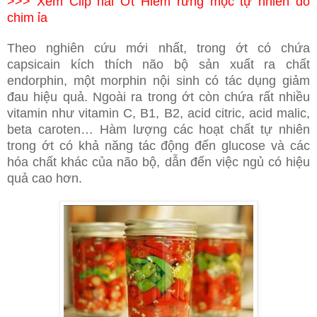
>>>
Xem Clip hái Ớt Hiểm rừng mọc tự nhiên do
chim ỉa
Theo nghiên cứu mới nhất, trong ớt có chứa
capsicain kích thích não bộ sản xuất ra chất
endorphin, một morphin nội sinh có tác dụng giảm
đau hiệu quả. Ngoài ra trong ớt còn chứa rất nhiều
vitamin như vitamin C, B1, B2, acid citric, acid malic,
beta caroten… Hàm lượng các hoạt chất tự nhiên
trong ớt có khả năng tác động đến glucose và các
hóa chất khác của não bộ, dẫn đến việc ngủ có hiệu
quả cao hơn.