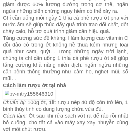
giảm được 60% lượng đường trong cơ thể, ngăn
ngừa những biến chứng nguy hiểm có thể xảy ra.
Chỉ cần uống mỗi ngày 1 thìa cà phê rượu ớt pha với
nước ấm sẽ giúp thúc đẩy quá trình trao đổi chất, đốt
cháy calo, hỗ trợ quá trình giảm cân hiệu quả.
Tăng cường sức đề kháng: Hàm lượng cao vitamin C
dồi dào có trong ớt không hề thua kém những loại
quả như cam, quýt… Trong những ngày trời lạnh,
chúng ta chỉ cần uống 1 thìa cà phê rượu ớt sẽ giúp
tăng cường khả năng miễn dịch, ngăn ngừa những
căn bệnh thông thường như cảm ho, nghẹt mũi, sổ
mũi…
Cách làm rượu ớt tại nhà
Chuẩn bị:
100g ớt, 1lít rượu nếp 40 độ cồn trở lên, 1
bình thủy tinh có dung lượng chứa vừa đủ.
Cách làm:
Ớt sau khi rửa sạch vớt ra để ráo rồi nhặt
bỏ cuống, cho tất cả vào máy xay xay nhuyễn cùng
với một chút rượu.