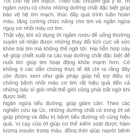
Tốt cho hệ tim mạch: Theo các chuyên gia y tế, ớt
ngâm rượu có chứa những dưỡng chất đặc biệt giúp
bảo vệ hệ tim mạch, thúc đẩy quá trình tuần hoàn
máu, tăng cường chức năng cho tim và ngăn ngừa
nguy cơ nhồi máu cơ tim.
Thật vậy, khi sử dụng ớt ngâm rượu để uống thường
xuyên sẽ nhận được những thay đổi tích cực về sức
khỏe trái tim mà không thể ngờ tới. Hai hỗn hợp này
sẽ giúp chiết xuất ra các loại dưỡng chất đặc biệt để
nuôi tim giúp tim hoạt động khỏe mạnh hơn. Có
không ít các dẫn chứng thực tế đã chỉ ra rằng đây
còn được xem như giải pháp giúp hỗ trợ điều trị
chứng bệnh nhồi máu cơ tim rất hiệu quả đến cả
những bác sĩ giỏi nhất thế giới cũng phải bất ngờ khi
được biết.
Ngăn ngừa tiểu đường, giúp giảm cân: Theo các
nghiên cứu tại Úc, những dưỡng chất có trong ớt sẽ
giúp phòng và điều trị bệnh tiểu đường vô cùng hiệu
quả. Vị cay của ớt giúp cơ thể kiểm soát được hàm
lượng insulin trong máu, đồng thời giúp người bệnh