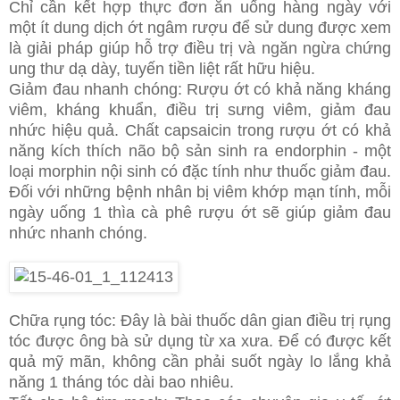
Chỉ cần kết hợp thực đơn ăn uống hàng ngày với
một ít dung dịch ớt ngâm rượu để sử dung được xem
là giải pháp giúp hỗ trợ điều trị và ngăn ngừa chứng
ung thư dạ dày, tuyến tiền liệt rất hữu hiệu.
Giảm đau nhanh chóng: Rượu ớt có khả năng kháng
viêm, kháng khuẩn, điều trị sưng viêm, giảm đau
nhức hiệu quả. Chất capsaicin trong rượu ớt có khả
năng kích thích não bộ sản sinh ra endorphin - một
loại morphin nội sinh có đặc tính như thuốc giảm đau.
Đối với những bệnh nhân bị viêm khớp mạn tính, mỗi
ngày uống 1 thìa cà phê rượu ớt sẽ giúp giảm đau
nhức nhanh chóng.
Chữa rụng tóc: Đây là bài thuốc dân gian điều trị rụng
tóc được ông bà sử dụng từ xa xưa. Để có được kết
quả mỹ mãn, không cần phải suốt ngày lo lắng khả
năng 1 tháng tóc dài bao nhiêu.