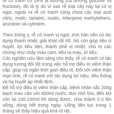
rễ cỏ tranh có 18% là đường (cả đường glucose và
fructose), đó là lý do vì sao rễ loại cây này lại có vị
ngọt, ngoài ra rễ cỏ tranh cũng chứa các loại acid
citric, malic, tartatric, oxalic, triterpene methylethers,
arundoin và cylindrin.
Theo Đông y, rễ cỏ tranh vị ngọt, tính hàn nên có tác
dụng thanh nhiệt, giải khát rất tốt. Nó còn giúp tiêu ứ
huyết, lợi tiểu tiện, thanh phế vị nhiệt; chủ trị các
chứng như chảy máu cam, tiểu ra máu, bí tiểu.
Các nghiên cứu lâm sàng cho thấy, rễ cỏ tranh có tác
dụng tương đối tốt trong việc hỗ trợ điều trị viêm thận
cấp, giúp rút ngắn thời gian điều trị. Đối với viêm thận
mạn tính, rễ cỏ tranh với tác dụng lợi niệu, tiêu thũng
và hạ huyết áp nhất định.
Để hỗ trợ điều trị viêm thận cấp, bệnh nhân sắc 200g
bạch mao căn với 500ml nước, đun nhỏ lửa, đến khi
còn lại 100-150ml thì dùng được, chia thành 2-3 lần
uống, dùng hết trong ngày. Uống liên tục trong 1
tháng sẽ thấy hiệu quả khá rõ rệt.