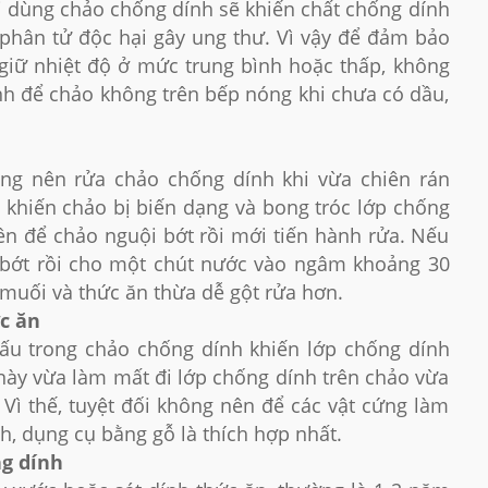
hi dùng chảo chống dính sẽ khiến chất chống dính
 phân tử độc hại gây ung thư. Vì vậy để đảm bảo
 giữ nhiệt độ ở mức trung bình hoặc thấp, không
ánh để chảo không trên bếp nóng khi chưa có dầu,
ông nên rửa chảo chống dính khi vừa chiên rán
ễ khiến chảo bị biến dạng và bong tróc lớp chống
ên để chảo nguội bớt rồi mới tiến hành rửa. Nếu
 bớt rồi cho một chút nước vào ngâm khoảng 30
 muối và thức ăn thừa dễ gột rửa hơn.
c ăn
nấu trong chảo chống dính khiến lớp chống dính
này vừa làm mất đi lớp chống dính trên chảo vừa
Vì thế, tuyệt đối không nên để các vật cứng làm
h, dụng cụ bằng gỗ là thích hợp nhất.
ng dính