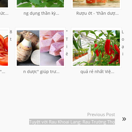
ức...
ng dụng thần kỳ...
Rượu ớt - 'thần dượ...
8
"
L
t
T
o
i
ạ
ê
i
...
n dược" giúp trư...
quả rẻ nhất Việ...
Previous Post
Tuyệt vời Rau Khoai Lang: Rau Trường Thọ