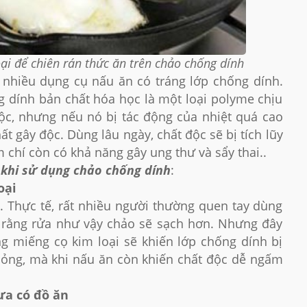
ại để chiên rán thức ăn trên chảo chống dính
u nhiều dụng cụ nấu ăn có tráng lớp chống dính.
g dính bản chất hóa học là một loại polyme chịu
ộc, nhưng nếu nó bị tác động của nhiệt quá cao
ất gây độc. Dùng lâu ngày, chất độc sẽ bị tích lũy
m chí còn có khả năng gây ung thư và sẩy thai..
ỏ khi sử dụng chảo chống dính
:
oại
. Thực tế, rất nhiều người thường quen tay dùng
o rằng rửa như vậy chảo sẽ sạch hơn. Nhưng đây
ằng miếng cọ kim loại sẽ khiến lớp chống dính bị
hỏng, mà khi nấu ăn còn khiến chất độc dễ ngấm
ưa có đồ ăn