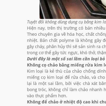
Tuyệt đối không dùng dụng cụ bằng kim lo
Hiện nay, trên thị trường có bán nhiề
Theo chuyên gia về hóa học, chất chốn
nhiệt. Bản chất polyme là không gây đ
gây cháy, phân hủy thì sẽ sản sinh ra ch
trong cơ thể gây tức ngực, khó thở, thậ
Dưới đây là một số sai lầm cần loại b
Không cọ chảo bằng miếng rửa kim l
Kim loại là kẻ thù của chảo chống dính
miếng cọ kim loại để rửa chảo, và ch
lại là một sai lầm, bởi việc chà xát b
bong tróc, không chỉ làm chảo nhanh 
vào thực phẩm hơn.
Không để chảo ở nhiệt độ cao khi ch