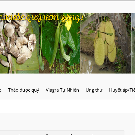
C KHỎE QUÝ HƠN VÀNG !
ọ
Thảo dược quý
Viagra Tự Nhiên
Ung thư
Huyết áp/Ti