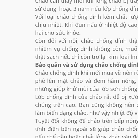
Chảo cần thay mới khi lòng chảo bị trầ
sử dụng, hoặc 3 năm nếu lớp chống dín
Với loại chảo chống dính kém chất lượ
chịu nhiệt. Khi đun nấu ở nhiệt độ cao
hại cho sức khỏe.
Còn đối với nồi, chảo chống dính thậ
nhiệm vụ chống dính không còn, muốn 
thật sạch hết, chỉ còn trơ lại kim loại l
Bảo quản và sử dụng chảo chống dín
Chảo chống dính khi mới mua về nên rử
phê lên mặt chảo và đem hâm nóng, s
những giúp khử mùi của lớp sơn chống
Lớp chống dính của chảo rất dễ bị xước
chúng trên cao. Bạn cũng không nên 
làm biến dạng chảo, như vậy nhiệt độ 
Tuyệt đối không để chảo trên bếp nóng
tĩnh điện bên ngoài sẽ giúp chảo ch
nếu chế dầu hoặc chất lỏng khác vào độ