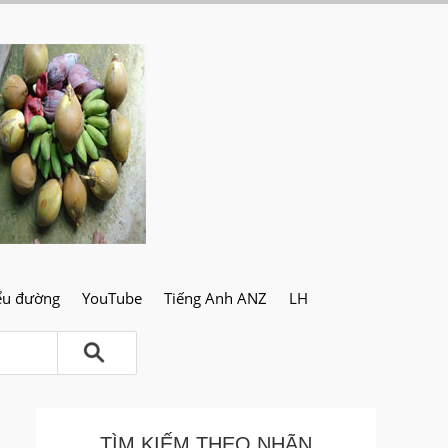
ểu đường
YouTube
Tiếng Anh ANZ
LH
TÌM KIẾM THEO NHÃN