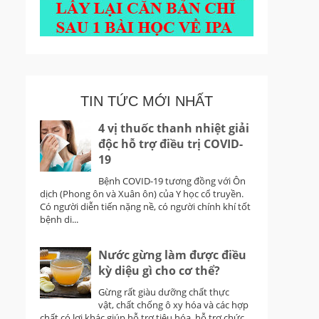
TIN TỨC MỚI NHẤT
4 vị thuốc thanh nhiệt giải
độc hỗ trợ điều trị COVID-
19
Bệnh COVID-19 tương đồng với Ôn
dịch (Phong ôn và Xuân ôn) của Y học cổ truyền.
Có người diễn tiến nặng nề, có người chính khí tốt
bệnh di...
Nước gừng làm được điều
kỳ diệu gì cho cơ thể?
Gừng rất giàu dưỡng chất thực
vật, chất chống ô xy hóa và các hợp
chất có lợi khác giúp hỗ trợ tiêu hóa, hỗ trợ chức