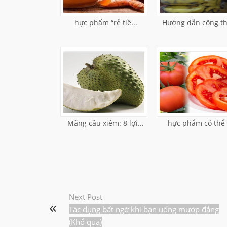
hực phẩm “rẻ tiề...
Hướng dẫn công th
Mãng cầu xiêm: 8 lợi...
hực phẩm có thể "
Next Post
Tác dụng bất ngờ khi bạn uống mướp đắng
(Khổ qua)