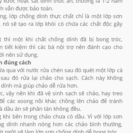
y xước hoặc sát dính thức ăn, thường là 1-2 năm
h vẫn được bảo toàn.
ng, lớp chống dính thực chất chỉ là một lớp sơn
, nó sẽ tạo ra lớp khói có chứa các chất độc gây
t thì một khi chất chống dính đã bị bong tróc,
tiết kiệm thì các bà nội trợ nên đánh cạo cho
mới nên sử dụng.
h đúng cách
a qua với nước rửa chén sau đó quét một lớp cà
au đó rửa lại chảo cho sạch. Cách này không
 dính mà giúp chảo dễ rửa hơn.
, vậy nên khi đã vệ sinh sạch sẽ chảo, hay treo
để các xoong nồi khác chồng lên chảo để tránh
và dầu ăn sẽ phân tán không đều.
 khi bên trong chảo chưa có dầu. Vì với lớp sơn
ống dính nhanh nóng hơn các chảo bình thường,
t ngột sẽ làm lớp sơn chống dính dễ bong tróc.