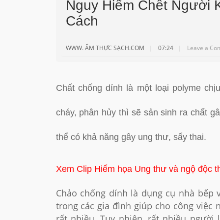
Nguy Hiểm Chết Người 
Cách
WWW. ẨM THỰC SẠCH.COM
07:24
Leave a Co
Chất chống dính là một loại polyme chị
cháy, phân hủy thì sẽ sản sinh ra chất gâ
thể có khả năng gây ung thư, sẩy thai.
Xem Clip Hiểm họa Ung thư và ngộ độc t
Chảo chống dính là dụng cụ nhà bếp 
trong các gia đình giúp cho công việc
rất nhiều. Tuy nhiên, rất nhiều người