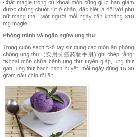
Chất magie trong củ khoai môn cũng giúp bạn giảm
được chứng chuột rút ở chân, đặc biệt là đối với phụ
nữ mang thai. Một người mỗi ngày cần khoảng 310
mg magie.
Phòng tránh và ngăn ngừa ung thư
Trong cuốn sách “Sổ tay sử dụng các món ăn phòng
chống ung thư” (实用抗癌药物手册) ghi chép rằng:
“Khoai môn chữa bệnh ung thư tuyến giáp, ung thư
gan, ung thư hạch bạch huyết, mỗi ngày dùng 15-30
gram nấu chín rồi ăn”.