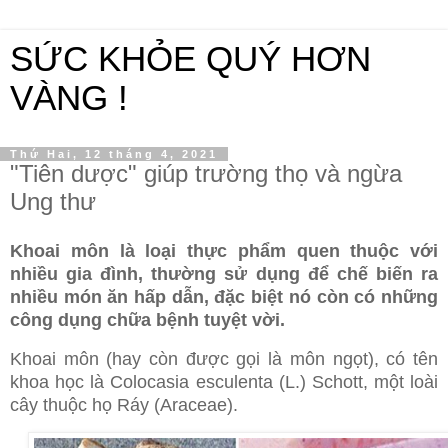
SỨC KHỎE QUÝ HƠN
VÀNG !
Thứ Hai, 12 tháng 4, 2021
"Tiên dược" giúp trường thọ và ngừa
Ung thư
Khoai môn là loại thực phẩm quen thuộc với
nhiều gia đình, thường sử dụng để chế biến ra
nhiều món ăn hấp dẫn, đặc biệt nó còn có những
công dụng chữa bệnh tuyệt vời.
Khoai môn (hay còn được gọi là môn ngọt), có tên
khoa học là Colocasia esculenta (L.) Schott, một loài
cây thuộc họ Ráy (Araceae).