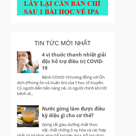
TIN TỨC MỚI NHẤT
4 vị thuốc thanh nhiệt giải
độc hỗ trợ điều trị COVID-
19
Bệnh COVID-19 tương đồng với Ôn
dịch (Phong ôn và Xuân ôn) của Y học cổ truyền.
Có người diễn tiến nặng nề, có người chính khí tốt
bệnh di...
Nước gừng làm được điều
kỳ diệu gì cho cơ thể?
Gừng rất giàu dưỡng chất thực
vật, chất chống ô xy hóa và các hợp
chất có lợi khác giúp hỗ trợ tiêu hóa, hỗ trợ chức