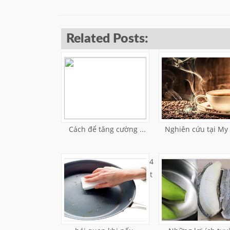
Related Posts:
Cách để tăng cường ...
Nghiên cứu tại My 
4
t