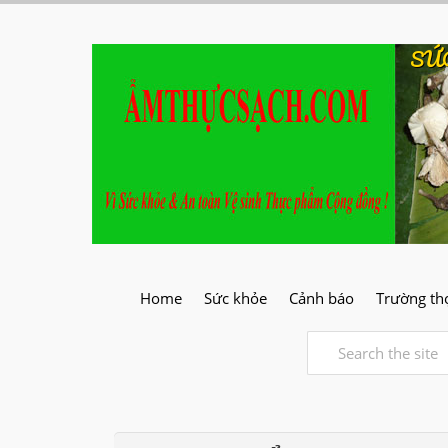
SỨ
Home
Sức khỏe
Cảnh báo
Trường th