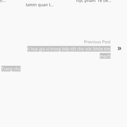
t...
hực phẩm “rẻ tiề...
tamin quan t...
Previous Post
6 loại gia vị trong bếp tốt cho sức khỏe tim
mạch
Trang chủ