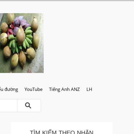
ểu đường
YouTube
Tiếng Anh ANZ
LH
TÌM KIẾM THEO NHÃN