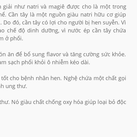
 giải như natri và magiê được cho là một trong
hể. Cần tây là một nguồn giàu natri hữu cơ giúp
. Do đó, cần tây có lợi cho người bị hen suyễn. Vì
ào chế độ dinh dưỡng, vì nước ép cần tây chứa
m ở phổi.
 món ăn để bổ sung flavor và tăng cường sức khỏe.
m sạch phổi khỏi ô nhiễm kéo dài.
n tốt cho bệnh nhân hen. Nghệ chứa một chất gọi
nh ung thư.
 thư. Nó giàu chất chống oxy hóa giúp loại bỏ độc