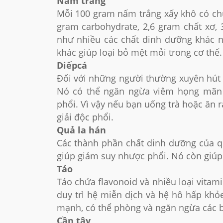
Nấm trắng
Mỗi 100 gram nấm trắng xấy khô có chứa
gram carbohydrate, 2,6 gram chất xơ,
như nhiều các chất dinh dưỡng khác n
khác giúp loại bỏ mệt mỏi trong cơ thể.
Diếpcá
Đối với những người thường xuyên hút t
Nó có thể ngăn ngừa viêm họng mãn 
phổi. Vì vậy nếu bạn uống trà hoặc ăn r
giải độc phổi.
Quả la hán
Các thành phần chất dinh dưỡng của qu
giúp giảm suy nhược phổi. Nó còn giúp
Táo
Táo chứa flavonoid và nhiều loại vitami
duy trì hệ miễn dịch và hệ hô hấp kh
mạnh, có thể phòng và ngăn ngừa các b
Cần tây