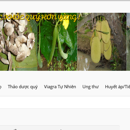
C KHỎE QUÝ HƠN VÀNG !
ọ
Thảo dược quý
Viagra Tự Nhiên
Ung thư
Huyết áp/Ti