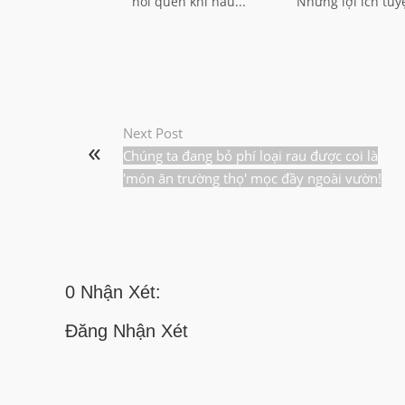
hói quen khi nấu...
Những lợi ích tuyệ
Next Post
Chúng ta đang bỏ phí loại rau được coi là
'món ăn trường thọ' mọc đầy ngoài vườn!
0 Nhận Xét:
Đăng Nhận Xét