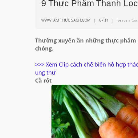
9 Thực Phẩm Thanh Lọc
WWW. ẨM THỰC SẠCH.COM
07:11
Leave a Co
Thường xuyên ăn những thực phẩm dư
chóng.
>>>
Xem Clip cách chế biến hỗ hợp thảo
ung thư
Cà rốt