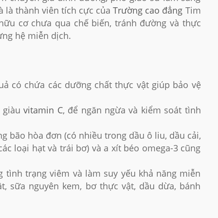
à là thành viên tích cực của
Trường cao đẳng
Tim
hữu cơ chưa qua chế biến, tránh đường và thực
ng hệ miễn dịch.
u quả có chứa các dưỡng chất thực vật giúp bảo vệ
y giàu
vitamin C
, để ngăn ngừa và kiểm soát tình
 bão hòa đơn (có nhiều trong dầu ô liu, dầu cải,
c loại hạt và trái bơ) và a xít béo omega-3 cũng
g tình trạng viêm và làm suy yếu khả năng miễn
ật, sữa nguyên kem, bơ thực vật, dầu dừa, bánh