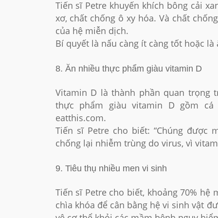
Tiến sĩ Petre khuyến khích bông cải x
xơ, chất chống ô xy hóa. Và chất chốn
của hệ miễn dịch.
Bí quyết là nấu càng ít càng tốt hoặc l
8. Ăn nhiều thực phẩm giàu vitamin D
Vitamin D là thành phần quan trọng t
thực phẩm giàu vitamin D gồm cá b
eatthis.com.
Tiến sĩ Petre cho biết: “Chúng được m
chống lại nhiễm trùng do virus, vì vita
9. Tiêu thụ nhiều men vi sinh
Tiến sĩ Petre cho biết, khoảng 70% hệ
chìa khóa để cân bằng hệ vi sinh vật đ
vệ cơ thể khỏi các mầm bệnh nguy hiể