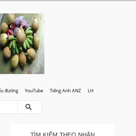
ểu đường
YouTube
Tiếng Anh ANZ
LH
TÌM KIẾM THEO NHÃN