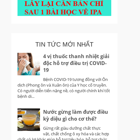
TIN TỨC MỚI NHẤT
4 vị thuốc thanh nhiệt giải
độc hỗ trợ điều trị COVID-
19
Bệnh COVID-19 tương đồng với Ôn
dịch (Phong ôn và Xuân ôn) của Y học cổ truyền.
Có người diễn tiến nặng nề, có người chính khí tốt
bệnh di...
Nước gừng làm được điều
kỳ diệu gì cho cơ thể?
Gừng rất giàu dưỡng chất thực
vật, chất chống ô xy hóa và các hợp
chất có lợi khác giúp hỗ trợ tiêu hóa, hỗ trợ chức