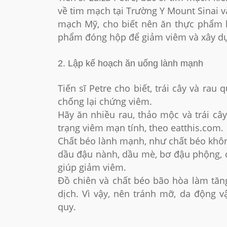
về tim mạch tại Trường Y Mount Sinai v
mạch Mỹ, cho biết nên ăn thực phẩm 
phẩm đóng hộp để giảm viêm và xây dự
2. Lập kế hoạch ăn uống lành mạnh
Tiến sĩ Petre cho biết, trái cây và ra
chống lại chứng viêm.
Hãy ăn nhiều rau, thảo mộc và trái câ
trạng viêm mạn tính, theo eatthis.com.
Chất béo lành mạnh, như chất béo không
dầu đậu nành, dầu mè, bơ đậu phộng, cá
giúp giảm viêm.
Đồ chiên và chất béo bão hòa làm tăn
dịch. Vì vậy, nên tránh mỡ, da động v
quy.