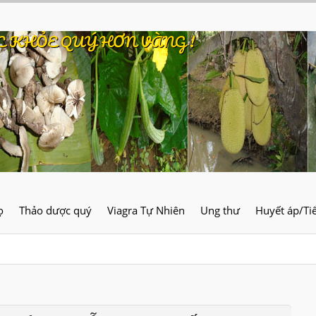
C KHỎE QUÝ HƠN VÀNG !
ọ
Thảo dược quý
Viagra Tự Nhiên
Ung thư
Huyết áp/Ti